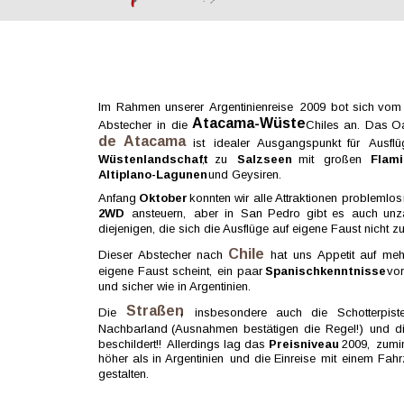
Im  
Rahmen  
unserer  
Argentinienreise  
2009  
bot  
sich  
vom 
Atacama-Wüste
Abstecher  
in  
die  
Chiles  
an.  
Das  
Oa
de   
Atacama
ist   
idealer   
Ausgangspunkt   
für   
Ausflü
Wüstenlandschaft
,   
zu   
Salzseen   
mit   
großen   
Flami
Altiplano-Lagunen
 und Geysiren. 
Anfang  
Oktober  
konnten  
wir  
alle 
Attraktionen  
problemlos 
2WD   
ansteuern,   
aber   
in   
San   
Pedro   
gibt   
es   
auch   
unz
diejenigen, die sich die Ausflüge auf eigene Faust nicht zu
Chile  
Dieser  
Abstecher  
nach  
hat  
uns  
Appetit  
auf  
meh
eigene  
Faust  
scheint,  
ein  
paar  
Spanischkenntnisse  
vor
und sicher wie in Argentinien. 
Straßen
,
Die    
insbesondere    
auch    
die    
Schotterpiste
Nachbarland  
(Ausnahmen  
bestätigen  
die  
Regel!)  
und  
d
beschildert!!  
Allerdings  
lag  
das  
Preisniveau  
2009,  
zumin
höher  
als  
in  
Argentinien  
und  
die  
Einreise  
mit  
einem  
Fahr
gestalten.